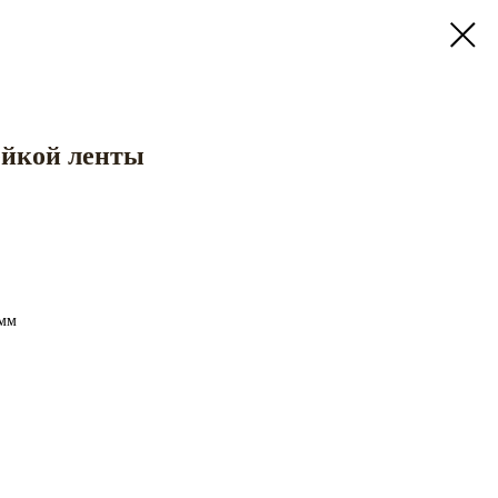
ейкой ленты
0мм